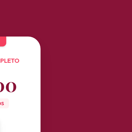
MPLETO
00
OS