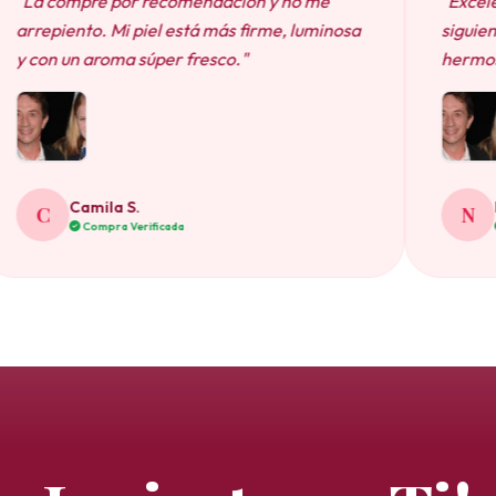
 recomendación y no me
"Excelente servicio, llegó
iel está más firme, luminosa
siguiente. El color rosa de
úper fresco."
hermoso y decora mi bañ
Natalia B.
N
ificada
Compra Verificada