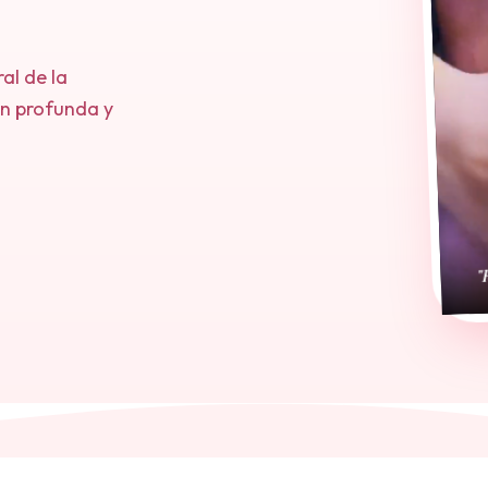
ral de la
ión profunda y
"