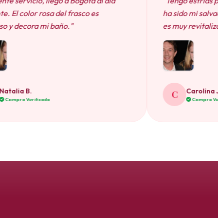
 a Bogotá al día
"Tengo estrías por el embarazo y 
l frasco es
ha sido mi salvación. Muy hidratant
o."
es muy revitalizante."
Carolina J.
C
Compra Verificada