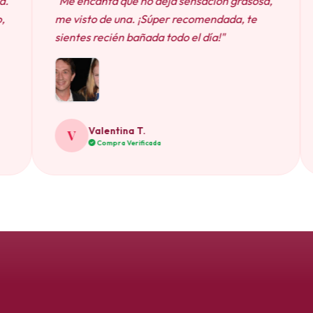
anta que no deja sensación grasosa,
"La compré por
o de una. ¡Súper recomendada, te
arrepiento. Mi p
 recién bañada todo el día!"
y con un aroma s
Valentina T.
Camila S.
C
Compra Verificada
Compra Ver